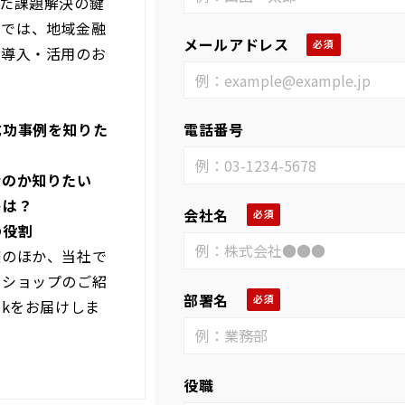
した課題解決の鍵
社では、地域金融
メールアドレス
I導入・活用のお
成功事例を知りた
電話番号
なのか知りたい
トは？
会社名
の役割
較のほか、当社で
クショップのご紹
部署名
okをお届けしま
役職