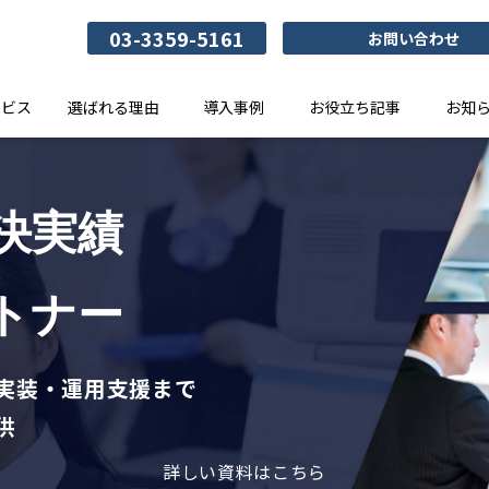
03-3359-5161
お問い合わせ
ービス
選ばれる理由
導入事例
お役立ち記事
お知
決実績
トナー
実装・運用支援まで
供
詳しい資料はこちら