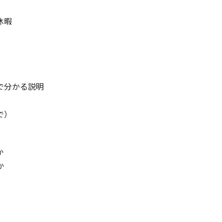
休暇
で分かる説明
で）
か
か