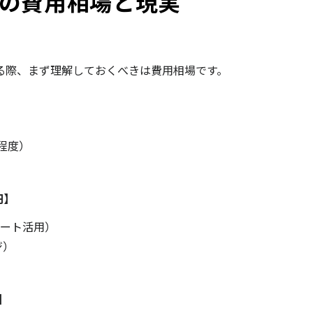
の費用相場と現実
る際、まず理解しておくべきは費用相場です。
程度）
円】
ート活用）
ジ）
】