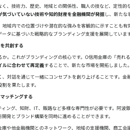
なく、技術力、歴史、地域との関係性、職人の技など、定性的
が気づいていない技術や知的財産を金融機関が発掘
し、新たな
し、地域内での位置づけや潜在的な強みを客観的に示すことも有
、データに基づいた戦略的なブランディング支援を展開していま
トを共創する
るか。これがブランディングの核心です。O信用金庫の「売れ
イルに合わせて再定義
することで、新たな市場を開拓しました
く、対話を通じて一緒にコンセプトを創り上げることです。金
役割を果たします。
をマッチングする
ティング、知財、IT、販路など多様な専門性が必要です。阿波
術開発とブランド構築を同時に進めることができます。
金庫や他金融機関とのネットワーク、地域の支援機関、商工会