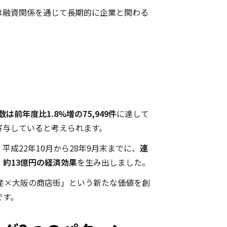
は融資関係を通じて長期的に企業と関わる
前年度比1.8%増の75,949件
に達して
寄与していると考えられます。
成22年10月から28年9月末までに、
連
、
約13億円の経済効果
を生み出しました。
産×大阪の商店街」という新たな価値を創
です。