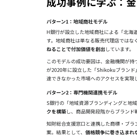
成功事例に学ぶ：金
パターン1：地域商社モデル
H銀行が設立した地域商社による「北海
す。地域商社は単なる販売代理店ではな
ねることで付加価値を創出
しています。
このモデルの成功要因は、金融機関が持
が2020年に設立した「Shikoku
達できなかった市場へのアクセスを実現
パターン2：専門機関連携モデル
S銀行の「地域資源ブランディングと地
クを構築
し、商品開発段階からブランド
知財総合支援窓口と連携した商標・ブラ
案。結果として、
価格競争に巻き込まれ