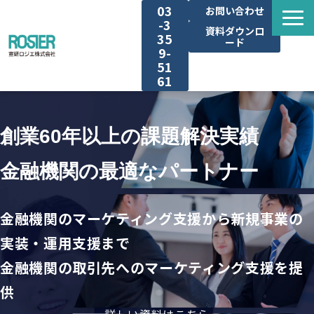
03
お問い合わせ
-3
資料ダウンロ
35
ード
9-
51
61
広告代理業支援サービス
創業60年以上の課題解決実績
お取引先本業支援サービス
金融機関の最適なパートナー
選ばれる理由
金融機関のマーケティング支援から新規事業の
導入事例
実装・運用支援まで
金融機関の取引先へのマーケティング支援を提
お役立ち記事
供
お知らせ