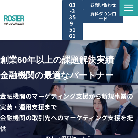
03
お問い合わせ
-3
資料ダウンロ
35
ード
9-
51
61
広告代理業支援サービス
創業60年以上の課題解決実績
お取引先本業支援サービス
金融機関の最適なパートナー
選ばれる理由
金融機関のマーケティング支援から新規事業の
導入事例
実装・運用支援まで
金融機関の取引先へのマーケティング支援を提
お役立ち記事
供
お知らせ