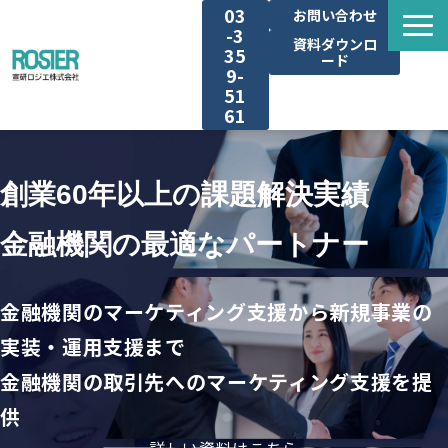
03
お問い合わせ
-3
資料ダウンロ
35
ード
9-
51
61
広告代理業支援サービス
創業60年以上の課題解決実績
お取引先本業支援サービス
金融機関の最適なパートナー
選ばれる理由
金融機関のマーケティング支援から新規事業の
導入事例
実装・運用支援まで
金融機関の取引先へのマーケティング支援を提
お役立ち記事
供
お知らせ